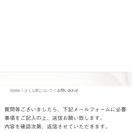
コ
ナ
ン
ビ
テ
ゲ
ン
ー
当社のコロナ対策について
詳しくはこちら
ツ
シ
へ
ョ
ス
ン
キ
に
お問い合わせ
ッ
移
プ
動
Home
さくら草について
お問い合わせ
質問等ございましたら、下記メールフォームに必要
事項をご記入の上、送信お願い致します。
内容を確認次第、返信させていただきます。